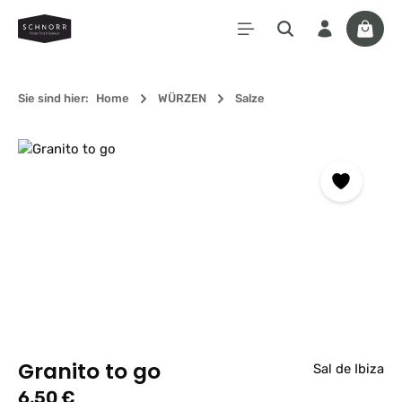
Zum Hauptinhalt springen
Waren
Sie sind hier:
Home
WÜRZEN
Salze
Bildergalerie überspringen
Granito to go
Sal de Ibiza
Regulärer Preis:
6,50 €