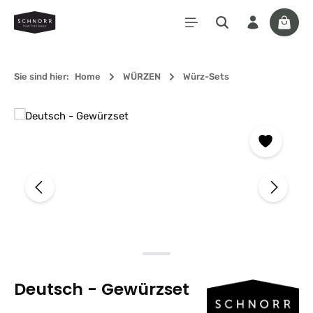
Zum Hauptinhalt springen
Waren
Sie sind hier:
Home
WÜRZEN
Würz-Sets
Bildergalerie überspringen
Deutsch - Gewürzset