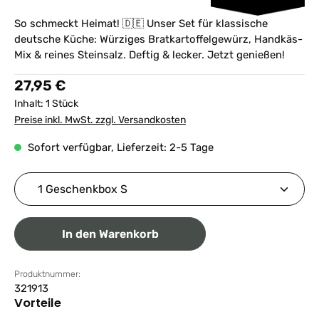
So schmeckt Heimat! 🇩🇪 Unser Set für klassische
deutsche Küche: Würziges Bratkartoffelgewürz, Handkäs-
Mix & reines Steinsalz. Deftig & lecker. Jetzt genießen!
Regulärer Preis:
27,95 €
Inhalt:
1 Stück
Preise inkl. MwSt. zzgl. Versandkosten
Sofort verfügbar, Lieferzeit: 2-5 Tage
Produkt Anzahl: Gib den gewünschten Wert ein ode
In den Warenkorb
Produktnummer:
321913
Vorteile