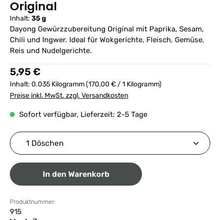
Original
Inhalt:
35 g
Dayong Gewürzzubereitung Original mit Paprika, Sesam,
Chili und Ingwer. Ideal für Wokgerichte, Fleisch, Gemüse,
Reis und Nudelgerichte.
Regulärer Preis:
5,95 €
Inhalt:
0.035 Kilogramm
(170,00 € / 1 Kilogramm)
Preise inkl. MwSt. zzgl. Versandkosten
Sofort verfügbar, Lieferzeit: 2-5 Tage
Produkt Anzahl: Gib den gewünschten Wert ein ode
In den Warenkorb
Produktnummer:
915