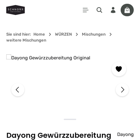
Zum Hauptinhalt springen
Waren
Sie sind hier:
Home
WÜRZEN
Mischungen
weitere Mischungen
Bildergalerie überspringen
Dayong Gewürzzubereitung
Dayong