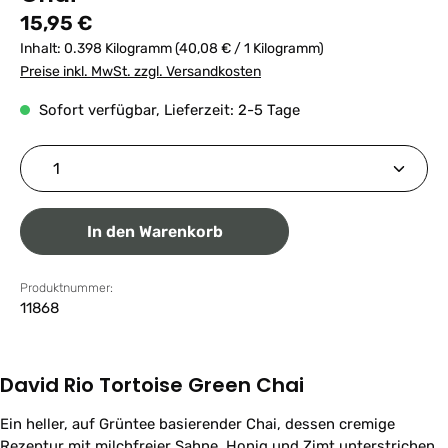
Regulärer Preis:
15,95 €
Inhalt:
0.398 Kilogramm
(40,08 € / 1 Kilogramm)
Preise inkl. MwSt. zzgl. Versandkosten
Sofort verfügbar, Lieferzeit: 2-5 Tage
Produkt Anzahl: Gib den gewünschten Wert ein ode
In den Warenkorb
Produktnummer:
11868
David Rio Tortoise Green Chai
Ein heller, auf Grüntee basierender Chai, dessen cremige
Rezeptur mit milchfreier Sahne, Honig und Zimt unterstrichen