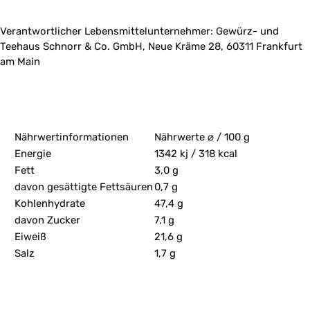
Verantwortlicher Lebensmittelunternehmer: Gewürz- und
Teehaus Schnorr & Co. GmbH, Neue Kräme 28, 60311 Frankfurt
am Main
Nährwertinformationen
Nährwerte ⌀ / 100 g
Energie
1342 kj / 318 kcal
Fett
3,0 g
davon gesättigte Fettsäuren
0,7 g
Kohlenhydrate
47,4 g
davon Zucker
7,1 g
Eiweiß
21,6 g
Salz
1,7 g