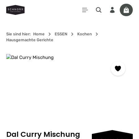
Zum Hauptinhalt springen
Waren
Sie sind hier:
Home
ESSEN
Kochen
Hausgemachte Gerichte
Bildergalerie überspringen
Dal Curry Mischung