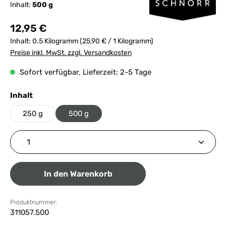
Inhalt:
500 g
Regulärer Preis:
12,95 €
Inhalt:
0.5 Kilogramm
(25,90 € / 1 Kilogramm)
Preise inkl. MwSt. zzgl. Versandkosten
Sofort verfügbar, Lieferzeit: 2-5 Tage
auswählen
Inhalt
250 g
500 g
Produkt Anzahl: Gib den gewünschten Wert ein ode
In den Warenkorb
Produktnummer:
311057.500