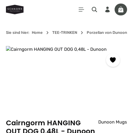
Zum Hauptinhalt springen
Waren
Sie sind hier:
Home
TEE-TRINKEN
Porzellan von Dunoon
Bildergalerie überspringen
Cairngorm HANGING
Dunoon Mugs
OUT DOG 0,48L - Dunoon