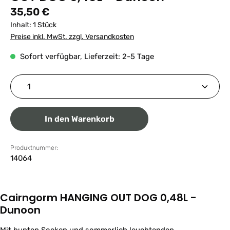
Regulärer Preis:
35,50 €
Inhalt:
1 Stück
Preise inkl. MwSt. zzgl. Versandkosten
Sofort verfügbar, Lieferzeit: 2-5 Tage
Produkt Anzahl: Gib den gewünschten Wert ein ode
In den Warenkorb
Produktnummer:
14064
Cairngorm HANGING OUT DOG 0,48L -
Dunoon