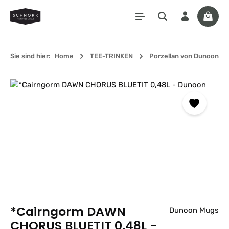
Zum Hauptinhalt springen
Waren
Sie sind hier:
Home
TEE-TRINKEN
Porzellan von Dunoon
Bildergalerie überspringen
*Cairngorm DAWN
Dunoon Mugs
CHORUS BLUETIT 0,48L -