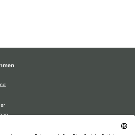
ehmen
und
der
gen
eiten