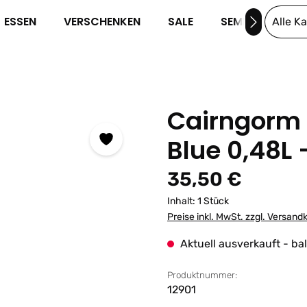
ESSEN
VERSCHENKEN
SALE
SEMINARE
Alle K
Cairngorm 
Blue 0,48L
Regulärer Preis:
35,50 €
Inhalt:
1 Stück
Preise inkl. MwSt. zzgl. Versand
Aktuell ausverkauft - ba
Produktnummer:
12901