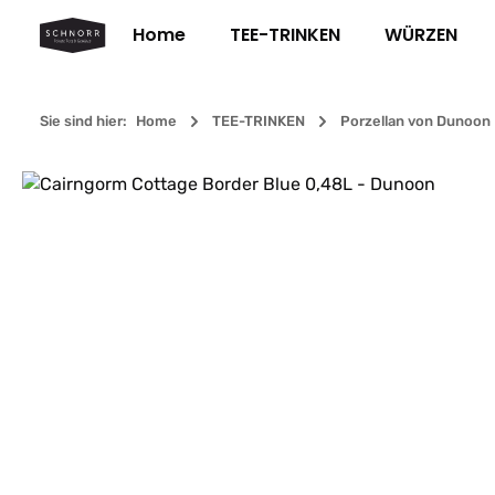
m Hauptinhalt springen
Zur Suche springen
Zur Hauptnavigation springen
Home
TEE-TRINKEN
WÜRZEN
Sie sind hier:
Home
TEE-TRINKEN
Porzellan von Dunoon
Bildergalerie überspringen