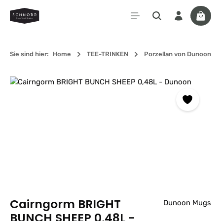
Zum Hauptinhalt springen
Waren
Sie sind hier:
Home
TEE-TRINKEN
Porzellan von Dunoon
Bildergalerie überspringen
Cairngorm BRIGHT
Dunoon Mugs
BUNCH SHEEP 0,48L -