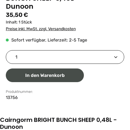
Dunoon
Regulärer Preis:
35,50 €
Inhalt:
1 Stück
Preise inkl. MwSt. zzgl. Versandkosten
Sofort verfügbar, Lieferzeit: 2-5 Tage
Produkt Anzahl: Gib den gewünschten Wert ein ode
In den Warenkorb
Produktnummer:
13756
Cairngorm BRIGHT BUNCH SHEEP 0,48L -
Dunoon