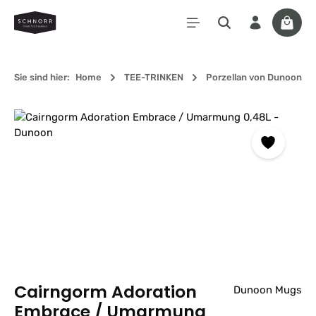
Zum Hauptinhalt springen
Waren
Sie sind hier:
Home
TEE-TRINKEN
Porzellan von Dunoon
Bildergalerie überspringen
Cairngorm Adoration
Dunoon Mugs
Embrace / Umarmung