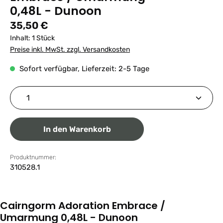
0,48L - Dunoon
Regulärer Preis:
35,50 €
Inhalt:
1 Stück
Preise inkl. MwSt. zzgl. Versandkosten
Sofort verfügbar, Lieferzeit: 2-5 Tage
Produkt Anzahl: Gib den gewünschten Wert ein ode
In den Warenkorb
Produktnummer:
310528.1
Cairngorm Adoration Embrace /
Umarmung 0,48L - Dunoon