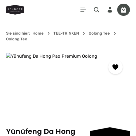
Zum Hauptinhalt springen
Waren
Sie sind hier:
Home
TEE-TRINKEN
Oolong Tee
Oolong Tee
Bildergalerie überspringen
Yünüfeng Da Hong