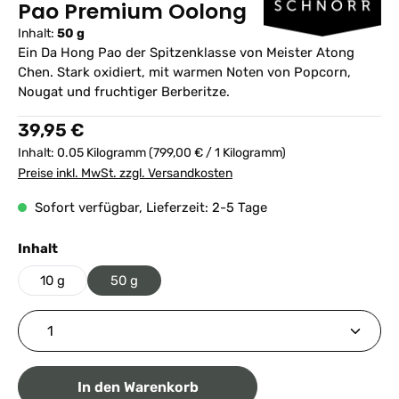
Pao Premium Oolong
Inhalt:
50 g
Ein Da Hong Pao der Spitzenklasse von Meister Atong
Chen. Stark oxidiert, mit warmen Noten von Popcorn,
Nougat und fruchtiger Berberitze.
Regulärer Preis:
39,95 €
Inhalt:
0.05 Kilogramm
(799,00 € / 1 Kilogramm)
Preise inkl. MwSt. zzgl. Versandkosten
Sofort verfügbar, Lieferzeit: 2-5 Tage
auswählen
Inhalt
10 g
50 g
Produkt Anzahl: Gib den gewünschten Wert ein ode
In den Warenkorb