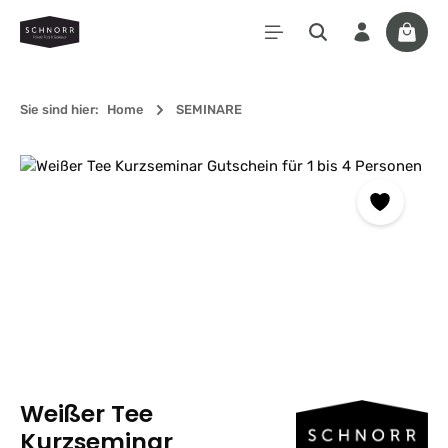
Zum Hauptinhalt springen
Waren
Sie sind hier:
Home
SEMINARE
Bildergalerie überspringen
Weißer Tee
Kurzseminar