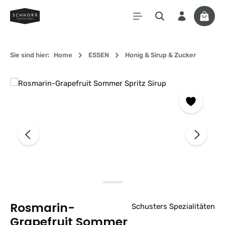
Zum Hauptinhalt springen
Waren
Sie sind hier:
Home
ESSEN
Honig & Sirup & Zucker
Bildergalerie überspringen
Rosmarin-
Schusters Spezialitäten
Grapefruit Sommer