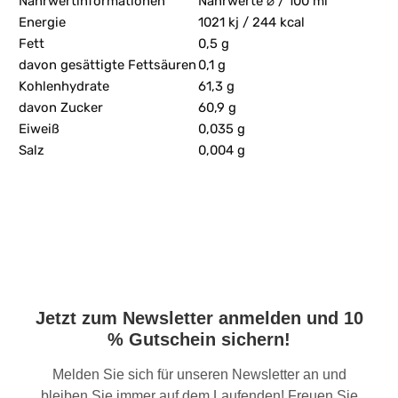
Nährwertinformationen
Nährwerte ⌀ / 100 ml
Energie
1021 kj / 244 kcal
Fett
0,5 g
davon gesättigte Fettsäuren
0,1 g
Kohlenhydrate
61,3 g
davon Zucker
60,9 g
Eiweiß
0,035 g
Salz
0,004 g
Jetzt zum Newsletter anmelden und 10
% Gutschein sichern!
Melden Sie sich für unseren Newsletter an und
bleiben Sie immer auf dem Laufenden! Freuen Sie