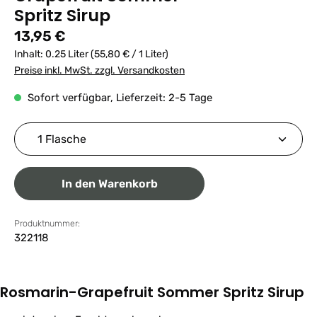
Spritz Sirup
Regulärer Preis:
13,95 €
Inhalt:
0.25 Liter
(55,80 € / 1 Liter)
Preise inkl. MwSt. zzgl. Versandkosten
Sofort verfügbar, Lieferzeit: 2-5 Tage
Produkt Anzahl: Gib den gewünschten Wert ein ode
In den Warenkorb
Produktnummer:
322118
Rosmarin-Grapefruit Sommer Spritz Sirup