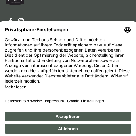
Service-Hotline
Service
Unternehmen
Alle Preise inkl. gesetzl. Mehrwertsteuer zzgl.
Versandkosten
und ggf. Nachnahmegebühren, wenn nicht
anders angegeben.
Impressum
AGB
Widerrufsbelehrungen
Datenschutz
Barrierefreiheit
© 1956 - 2026 Gewürz- und Teehaus Schnorr - with
by