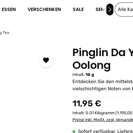
ESSEN
VERSCHENKEN
SALE
SEMINARE
Alle K
g Tee
Pinglin Da 
Oolong
Inhalt:
10 g
Entdecken Sie den mittelst
vielschichtigen Noten von P
Regulärer Preis:
11,95 €
Inhalt:
0.01 Kilogramm
(1.195,00
Preise inkl. MwSt. zzgl. Versand
Sofort verfügbar, Lieferz