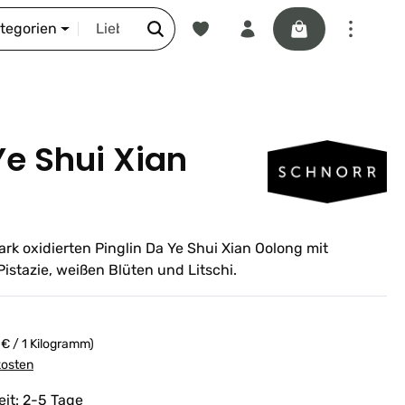
Du hast 0 Produkte auf dem Merkze
Warenkorb enthäl
DIE SCHNORR-STORY
ategorien
Ye Shui Xian
ark oxidierten Pinglin Da Ye Shui Xian Oolong mit
istazie, weißen Blüten und Litschi.
 € / 1 Kilogramm)
kosten
eit: 2-5 Tage