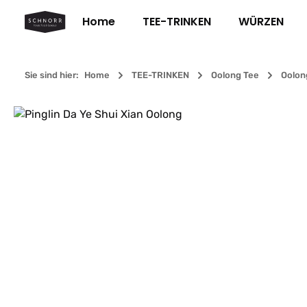
m Hauptinhalt springen
Zur Suche springen
Zur Hauptnavigation springen
Home
TEE-TRINKEN
WÜRZEN
Sie sind hier:
Home
TEE-TRINKEN
Oolong Tee
Oolon
Bildergalerie überspringen