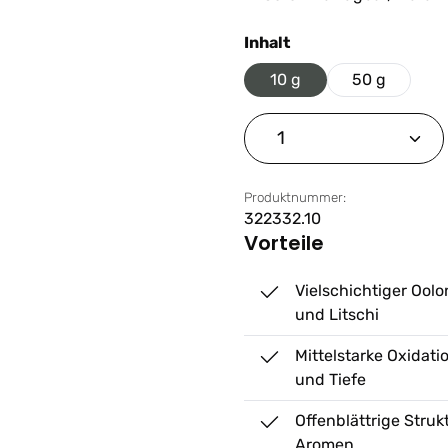
auswählen
Inhalt
10 g
50 g
Produkt Anzahl: G
Produktnummer:
322332.10
Vorteile
Vielschichtiger Oolo
und Litschi
Mittelstarke Oxidati
und Tiefe
Offenblättrige Struk
Aromen