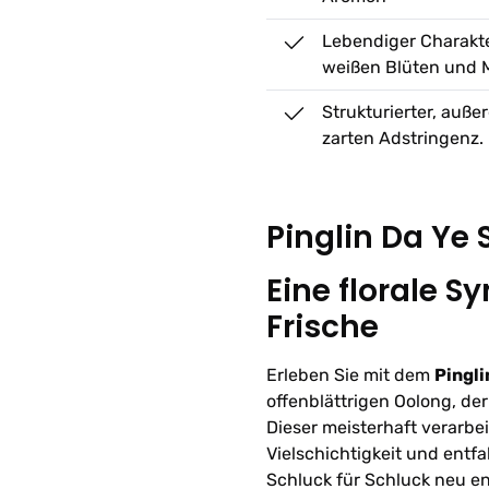
Lebendiger Charakt
weißen Blüten und 
Strukturierter, auße
zarten Adstringenz.
Pinglin Da Ye
Eine florale S
Frische
Erleben Sie mit dem
Pingli
offenblättrigen Oolong, de
Dieser meisterhaft verarbe
Vielschichtigkeit und entfa
Schluck für Schluck neu e