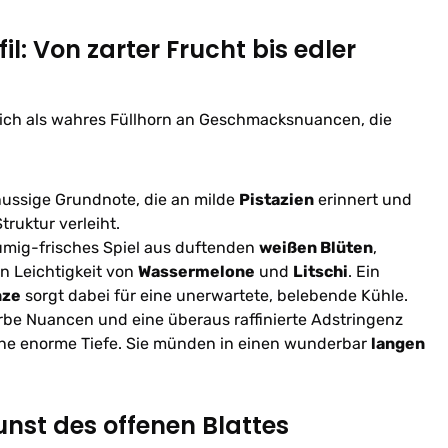
: Von zarter Frucht bis edler
sich als wahres Füllhorn an Geschmacksnuancen, die
nussige Grundnote, die an milde
Pistazien
erinnert und
truktur verleiht.
umig-frisches Spiel aus duftenden
weißen Blüten
,
en Leichtigkeit von
Wassermelone
und
Litschi
. Ein
nze
sorgt dabei für eine unerwartete, belebende Kühle.
be Nuancen und eine überaus raffinierte Adstringenz
ne enorme Tiefe. Sie münden in einen wunderbar
langen
nst des offenen Blattes