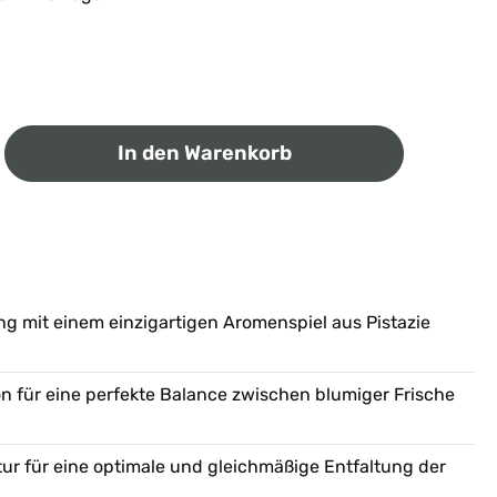
ib den gewünschten Wert ein oder benutz
In den Warenkorb
ng mit einem einzigartigen Aromenspiel aus Pistazie
on für eine perfekte Balance zwischen blumiger Frische
tur für eine optimale und gleichmäßige Entfaltung der