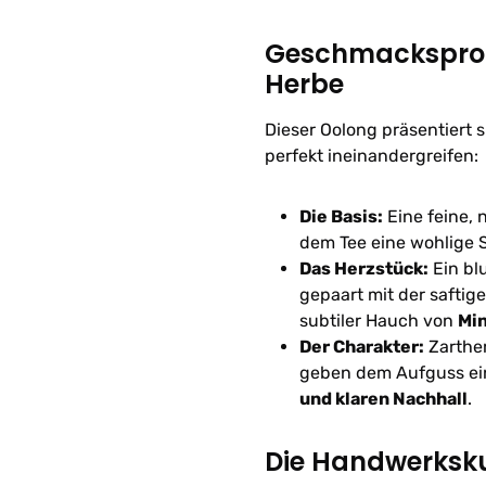
Geschmacksprofil
Herbe
Dieser Oolong präsentiert 
perfekt ineinandergreifen:
Die Basis:
Eine feine, 
dem Tee eine wohlige S
Das Herzstück:
Ein bl
gepaart mit der saftig
subtiler Hauch von
Mi
Der Charakter:
Zarther
geben dem Aufguss ei
und klaren Nachhall
.
Die Handwerksku