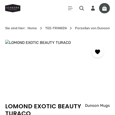
Zum Hauptinhalt springen
Waren
Sie sind hier:
Home
TEE-TRINKEN
Porzellan von Dunoon
Bildergalerie überspringen
LOMOND EXOTIC BEAUTY
Dunoon Mugs
TURACO