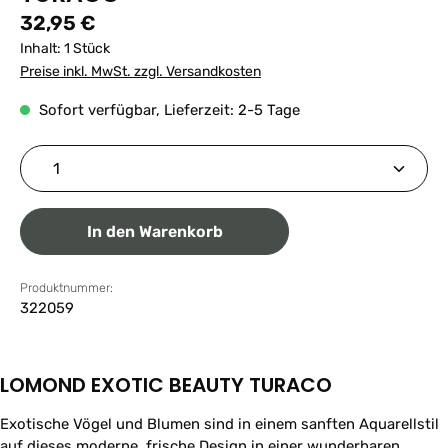
Regulärer Preis:
32,95 €
Inhalt:
1 Stück
Preise inkl. MwSt. zzgl. Versandkosten
Sofort verfügbar, Lieferzeit: 2-5 Tage
Produkt Anzahl: Gib den gewünschten Wert ein ode
In den Warenkorb
Produktnummer:
322059
LOMOND EXOTIC BEAUTY TURACO
Exotische Vögel und Blumen sind in einem sanften Aquarellstil
auf dieses moderne, frische Design in einer wunderbaren