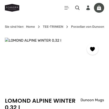
Zum Hauptinhalt springen
Waren
Sie sind hier:
Home
TEE-TRINKEN
Porzellan von Dunoon
Bildergalerie überspringen
LOMOND ALPINE WINTER
Dunoon Mugs
0,32 l