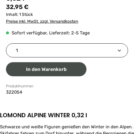
Regulärer Preis:
32,95 €
Inhalt:
1 Stück
Preise inkl. MwSt. zzgl. Versandkosten
Sofort verfügbar, Lieferzeit: 2-5 Tage
Produkt Anzahl: Gib den gewünschten Wert ein ode
In den Warenkorb
Produktnummer:
322054
LOMOND ALPINE WINTER 0,32 l
Schwarze und weiße Figuren genießen den Winter in den Alpen.
Skifahrer fahren zum Dorf hinunter, während die Bergziegen die