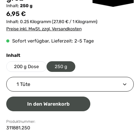
Inhalt:
250 g
Regulärer Preis:
6,95 €
Inhalt:
0.25 Kilogramm
(27,80 € / 1 Kilogramm)
Preise inkl. MwSt. zzgl. Versandkosten
Sofort verfügbar, Lieferzeit: 2-5 Tage
auswählen
Inhalt
200 g Dose
250 g
Produkt Anzahl: Gib den gewünschten Wert ein ode
In den Warenkorb
Produktnummer:
311881.250