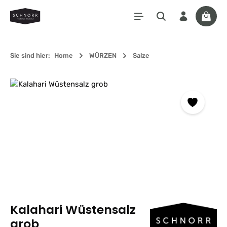
Zum Hauptinhalt springen
Waren
Sie sind hier:
Home
WÜRZEN
Salze
Bildergalerie überspringen
Kalahari Wüstensalz
grob