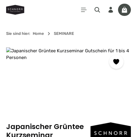
Zum Hauptinhalt springen
Waren
Sie sind hier:
Home
SEMINARE
Bildergalerie überspringen
Japanischer Grüntee
Kurzseminar