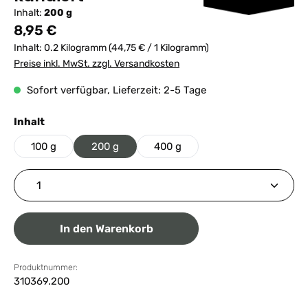
Inhalt:
200 g
Regulärer Preis:
8,95 €
Inhalt:
0.2 Kilogramm
(44,75 € / 1 Kilogramm)
Preise inkl. MwSt. zzgl. Versandkosten
Sofort verfügbar, Lieferzeit: 2-5 Tage
auswählen
Inhalt
100 g
200 g
400 g
Produkt Anzahl: Gib den gewünschten Wert ein ode
In den Warenkorb
Produktnummer:
310369.200