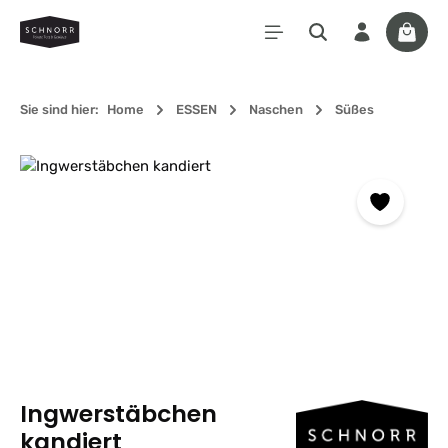
Zum Hauptinhalt springen
Waren
Sie sind hier:
Home
ESSEN
Naschen
Süßes
Bildergalerie überspringen
Ingwerstäbchen
kandiert