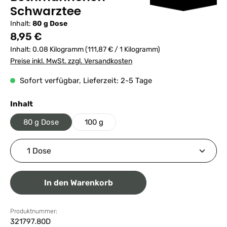
Schwarztee
Inhalt:
80 g Dose
Regulärer Preis:
8,95 €
Inhalt:
0.08 Kilogramm
(111,87 € / 1 Kilogramm)
Preise inkl. MwSt. zzgl. Versandkosten
Sofort verfügbar, Lieferzeit: 2-5 Tage
auswählen
Inhalt
80 g Dose
100 g
Produkt Anzahl: Gib den gewünschten Wert ein ode
In den Warenkorb
Produktnummer:
321797.80D