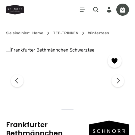
Zum Hauptinhalt springen
Waren
Sie sind hier:
Home
TEE-TRINKEN
Wintertees
Bildergalerie überspringen
Frankfurter
Bethmännchen