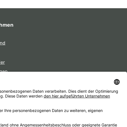
ehmen
und
der
gen
eiten