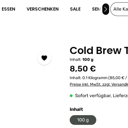
ESSEN
VERSCHENKEN
SALE
SEMINARE
Alle K
Cold Brew 
Inhalt:
100 g
Regulärer Preis:
8,50 €
Inhalt:
0.1 Kilogramm
(85,00 € /
Preise inkl. MwSt. zzgl. Versand
Sofort verfügbar, Lieferz
auswählen
Inhalt
100 g