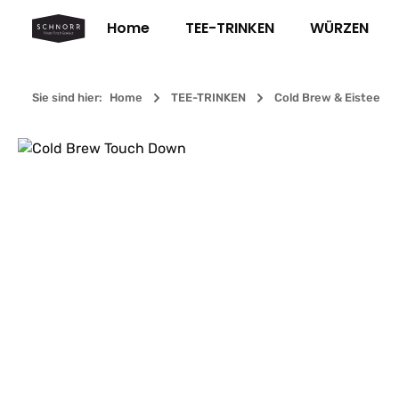
m Hauptinhalt springen
Zur Suche springen
Zur Hauptnavigation springen
Home
TEE-TRINKEN
WÜRZEN
Sie sind hier:
Home
TEE-TRINKEN
Cold Brew & Eistee
Bildergalerie überspringen