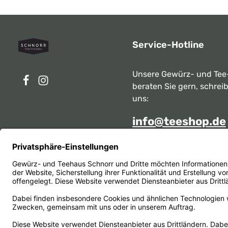
Service-Hotline
Unsere Gewürz- und Tee
beraten Sie gern, schrei
uns:
info@teeshop.de
Alternativ erreichen Sie 
telefonisch
Mo - Sa zwischen 10:00 -
unter:
069 284717
Oder über unser
Kontakt