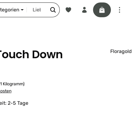
Du hast 0 Produkte auf dem Merkze
Warenkorb enthäl
DIE SCHNORR-STORY
ategorien
Touch Down
Floragold
 1 Kilogramm)
kosten
eit: 2-5 Tage