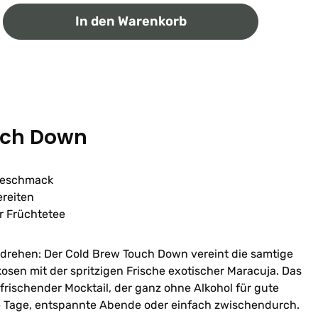
ib den gewünschten Wert ein oder benutz
In den Warenkorb
uch Down
Geschmack
ereiten
er Früchtetee
rehen: Der Cold Brew Touch Down vereint die samtige
osen mit der spritzigen Frische exotischer Maracuja. Das
rfrischender Mocktail, der ganz ohne Alkohol für gute
iße Tage, entspannte Abende oder einfach zwischendurch.