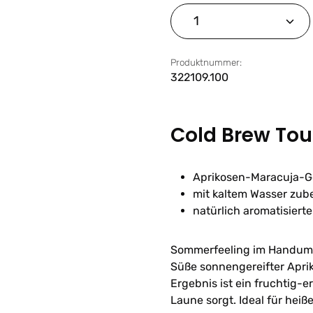
Produkt Anzahl: G
Produktnummer:
322109.100
Cold Brew To
Aprikosen-Maracuja-
mit kaltem Wasser zub
natürlich aromatisiert
Sommerfeeling im Handumd
Süße sonnengereifter Aprik
Ergebnis ist ein fruchtig-e
Laune sorgt. Ideal für he