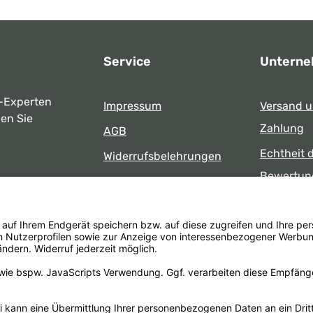
Service
Untern
-Experten
Impressum
Versand 
ben Sie
Zahlung
AGB
Echtheit 
Widerrufsbelehrungen
Bewertun
Datenschutz
uns
Öffnungsz
Barrierefreiheit
Laden
 17:00 Uhr
formular
.