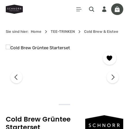
Zum Hauptinhalt springen
Waren
Sie sind hier:
Home
TEE-TRINKEN
Cold Brew & Eistee
Bildergalerie überspringen
Cold Brew Grüntee
Starterset