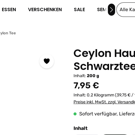
ESSEN
VERSCHENKEN
SALE
SEMINARE
Alle K
ylon Tee
Ceylon Ha
Schwarzte
Inhalt:
200 g
Regulärer Preis:
7,95 €
Inhalt:
0.2 Kilogramm
(39,75 € /
Preise inkl. MwSt. zzgl. Versand
Sofort verfügbar, Lieferz
auswählen
Inhalt