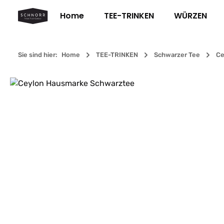
m Hauptinhalt springen
Zur Suche springen
Zur Hauptnavigation springen
Home
TEE-TRINKEN
WÜRZEN
Sie sind hier:
Home
TEE-TRINKEN
Schwarzer Tee
Ce
Bildergalerie überspringen