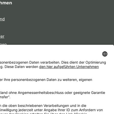
ehmen
und
der
gen
eiten