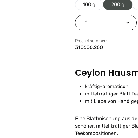
100 g
200 g
Produkt Anzahl: G
Produktnummer:
310600.200
Ceylon Hausm
kräftig-aromatisch
mittelkräftiger Blatt Te
mit Liebe von Hand ge
Eine Blattmischung aus de
schöner, mittel kräftiger B
Teekompositionen.