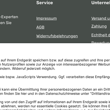
Service
Untern
-Experten
Impressum
Versand 
ben Sie
Zahlung
AGB
Echtheit 
Widerrufsbelehrungen
Bewertun
Datenschutz
uns
Öffnungsz
Barrierefreiheit
Laden
 17:00 Uhr
formular
.