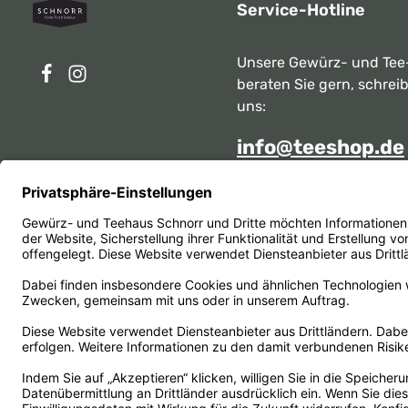
Service-Hotline
Unsere Gewürz- und Tee
beraten Sie gern, schrei
uns:
info@teeshop.de
Alternativ erreichen Sie 
telefonisch
Mo - Sa zwischen 10:00 -
unter:
069 284717
Oder über unser
Kontakt
Vertrag widerrufen