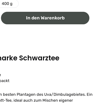
400 g
ib den gewünschten Wert ein oder benutz
In den Warenkorb
arke Schwarztee
e
packt
n besten Plantagen des Uva/Dimbulagebietes. Ein
latt-Tee, ideal auch zum Mischen eigener