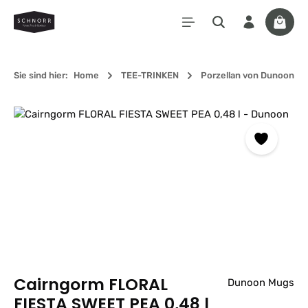
Zum Hauptinhalt springen
Waren
Sie sind hier:
Home
TEE-TRINKEN
Porzellan von Dunoon
Bildergalerie überspringen
Cairngorm FLORAL
Dunoon Mugs
FIESTA SWEET PEA 0,48 l