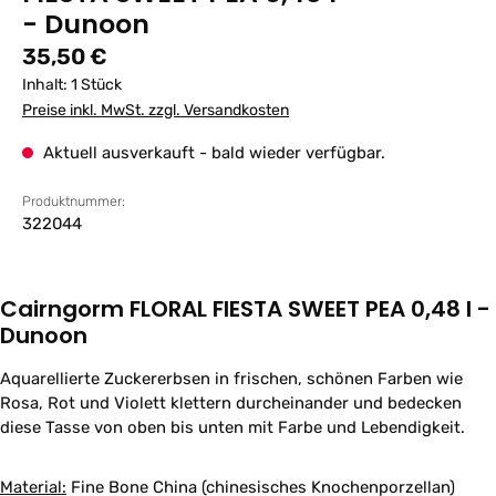
- Dunoon
Regulärer Preis:
35,50 €
Inhalt:
1 Stück
Preise inkl. MwSt. zzgl. Versandkosten
Aktuell ausverkauft - bald wieder verfügbar.
Produktnummer:
322044
Cairngorm FLORAL FIESTA SWEET PEA 0,48 l -
Dunoon
Aquarellierte Zuckererbsen in frischen, schönen Farben wie
Rosa, Rot und Violett klettern durcheinander und bedecken
diese Tasse von oben bis unten mit Farbe und Lebendigkeit.
Material:
Fine Bone China (chinesisches Knochenporzellan)