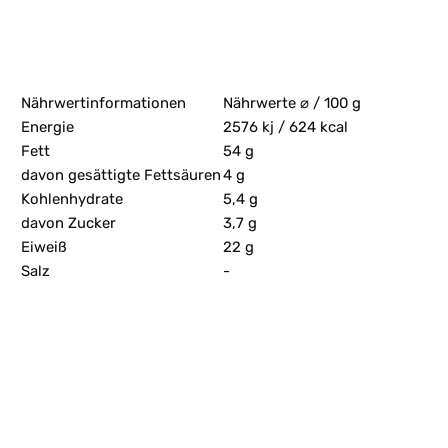
Nährwertinformationen
Nährwerte ⌀ / 100 g
Energie
2576 kj / 624 kcal
Fett
54 g
davon gesättigte Fettsäuren
4 g
Kohlenhydrate
5,4 g
davon Zucker
3,7 g
Eiweiß
22 g
Salz
-