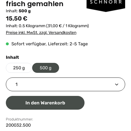
frisch gemahlen
Inhalt:
500 g
Regulärer Preis:
15,50 €
Inhalt:
0.5 Kilogramm
(31,00 € / 1 Kilogramm)
Preise inkl. MwSt. zzgl. Versandkosten
Sofort verfügbar, Lieferzeit: 2-5 Tage
auswählen
Inhalt
250 g
500 g
Produkt Anzahl: Gib den gewünschten Wert ein ode
In den Warenkorb
Produktnummer:
200032.500