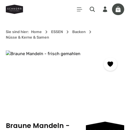
Zum Hauptinhalt springen
Waren
Sie sind hier:
Home
ESSEN
Backen
Nüsse & Kerne & Samen
Bildergalerie überspringen
Braune Mandeln -