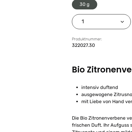
30 g
Produkt Anzahl: G
Produktnummer:
322027.30
Bio Zitronenv
intensiv duftend
ausgewogene Zitrusn
mit Liebe von Hand ve
Die Bio Zitronenverbene ve
frischen Duft. Ihr Aufguss 