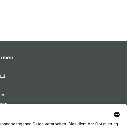
ehmen
und
der
gen
eiten