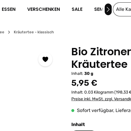
ESSEN
VERSCHENKEN
SALE
SEMINARE
Alle K
tee
Kräutertee - klassisch
Bio Zitron
Kräutertee
Inhalt:
30 g
Regulärer Preis:
5,95 €
Inhalt:
0.03 Kilogramm
(198,33 
Preise inkl. MwSt. zzgl. Versand
Sofort verfügbar, Lieferz
auswählen
Inhalt