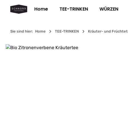
m Hauptinhalt springen
Zur Suche springen
Zur Hauptnavigation springen
Home
TEE-TRINKEN
WÜRZEN
Sie sind hier:
Home
TEE-TRINKEN
Kräuter- und Früchte
Bildergalerie überspringen