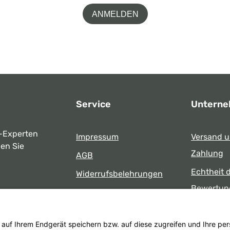
ANMELDEN
Service
Untern
-Experten
Impressum
Versand 
ben Sie
Zahlung
AGB
Echtheit 
Widerrufsbelehrungen
Bewertun
Datenschutz
uns
Öffnungsz
Barrierefreiheit
Laden
 17:00 Uhr