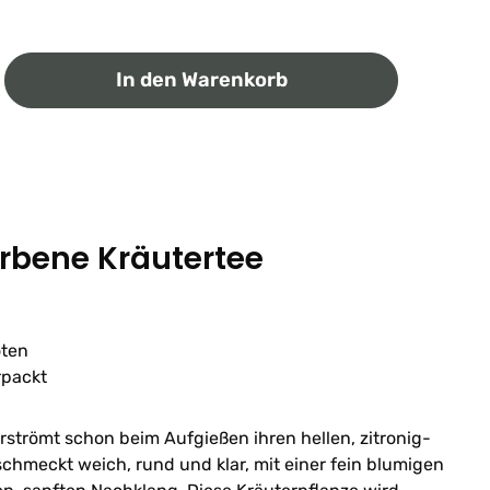
ib den gewünschten Wert ein oder benutz
In den Warenkorb
erbene Kräutertee
oten
rpackt
rströmt schon beim Aufgießen ihren hellen, zitronig-
schmeckt weich, rund und klar, mit einer fein blumigen