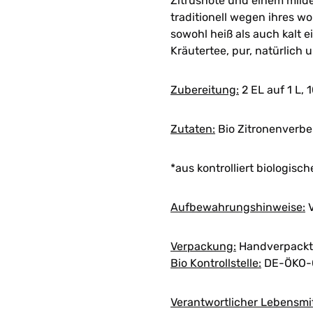
Zitrusnote und einem milde
traditionell wegen ihres w
sowohl heiß als auch kalt 
Kräutertee, pur, natürlich un
Zubereitung:
2 EL auf 1 L, 
Zutaten:
Bio Zitronenverb
*aus kontrolliert biologis
Aufbewahrungshinweise:
V
Verpackung:
Handverpackt 
Bio Kontrollstelle:
DE-ÖKO-
Verantwortlicher Lebensmi