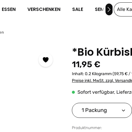
ESSEN
VERSCHENKEN
SALE
SEMINARE
Alle K
en
*Bio Kürbi
Regulärer Preis:
11,95 €
Inhalt:
0.2 Kilogramm
(59,75 € /
Preise inkl. MwSt. zzgl. Versand
Sofort verfügbar, Lieferz
Produkt Anzahl: G
Produktnummer: