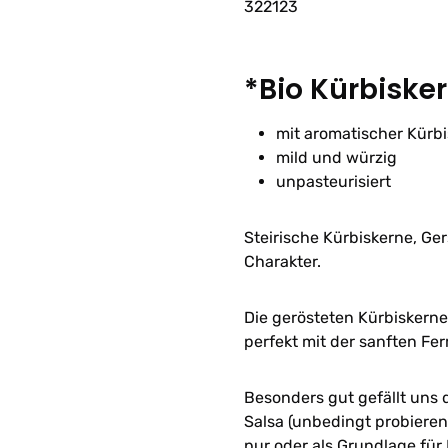
322123
*Bio Kürbiske
mit aromatischer Kürb
mild und würzig
unpasteurisiert
Steirische Kürbiskerne, Ger
Charakter.
Die gerösteten Kürbiskerne
perfekt mit der sanften Fe
Besonders gut gefällt uns
Salsa (unbedingt probieren
pur oder als Grundlage fü