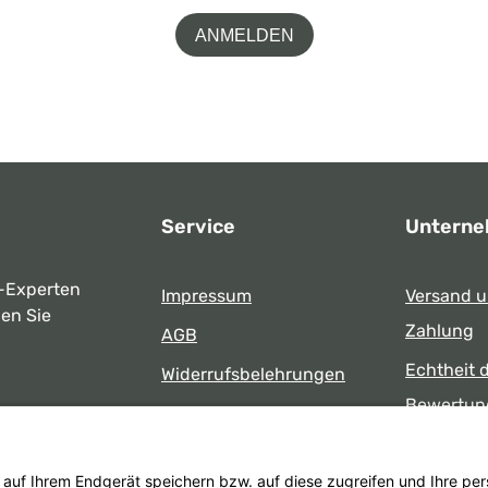
ANMELDEN
Service
Untern
-Experten
Impressum
Versand 
ben Sie
Zahlung
AGB
Echtheit 
Widerrufsbelehrungen
Bewertun
Datenschutz
uns
Öffnungsz
Barrierefreiheit
Laden
 17:00 Uhr