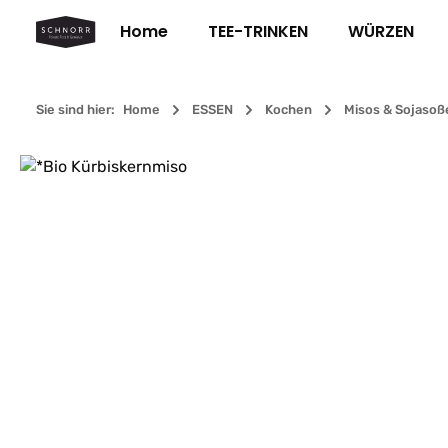
m Hauptinhalt springen
Zur Suche springen
Zur Hauptnavigation springen
Home
TEE-TRINKEN
WÜRZEN
Sie sind hier:
Home
ESSEN
Kochen
Misos & Sojasoß
Bildergalerie überspringen