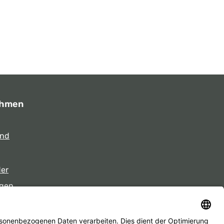
ehmen
und
der
gen
eiten