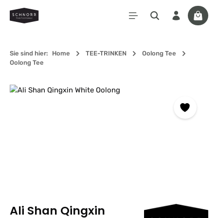
Zum Hauptinhalt springen
Waren
Sie sind hier:
Home
TEE-TRINKEN
Oolong Tee
Oolong Tee
Bildergalerie überspringen
Ali Shan Qingxin