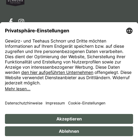
Service-Hotline
Service
Unternehmen
Alle Preise inkl. gesetzl. Mehrwertsteuer zzgl.
Versandkosten
und ggf. Nachnahmegebühren, wenn nicht
anders angegeben.
Impressum
AGB
Widerrufsbelehrungen
Datenschutz
Barrierefreiheit
© 1956 - 2026 Gewürz- und Teehaus Schnorr - with
by