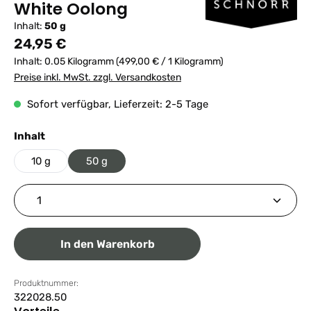
White Oolong
Inhalt:
50 g
Regulärer Preis:
24,95 €
Inhalt:
0.05 Kilogramm
(499,00 € / 1 Kilogramm)
Preise inkl. MwSt. zzgl. Versandkosten
Sofort verfügbar, Lieferzeit: 2-5 Tage
auswählen
Inhalt
10 g
50 g
Produkt Anzahl: Gib den gewünschten Wert ein ode
In den Warenkorb
Produktnummer:
322028.50