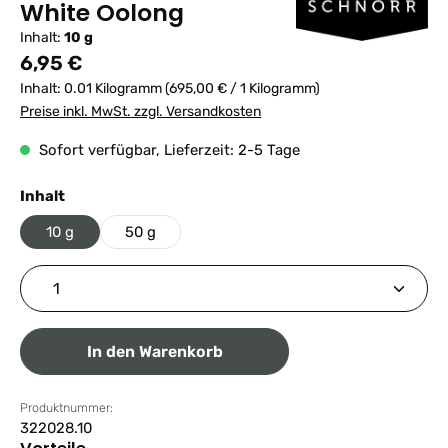
White Oolong
Inhalt:
10 g
Regulärer Preis:
6,95 €
Inhalt:
0.01 Kilogramm
(695,00 € / 1 Kilogramm)
Preise inkl. MwSt. zzgl. Versandkosten
Sofort verfügbar, Lieferzeit: 2-5 Tage
auswählen
Inhalt
10 g
50 g
Produkt Anzahl: Gib den gewünschten Wert ein ode
In den Warenkorb
Produktnummer:
322028.10