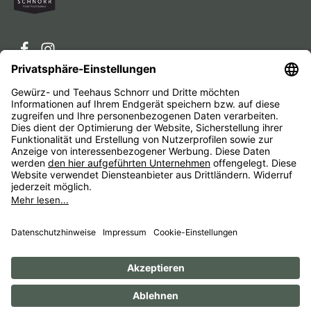
Service-Hotline
Service
Unternehmen
Alle Preise inkl. gesetzl. Mehrwertsteuer zzgl.
Versandkosten
und ggf. Nachnahmegebühren, wenn nicht
anders angegeben.
Impressum
AGB
Widerrufsbelehrungen
Datenschutz
Barrierefreiheit
© 1956 - 2026 Gewürz- und Teehaus Schnorr - with
by