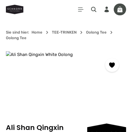
Zum Hauptinhalt springen
Waren
Sie sind hier:
Home
TEE-TRINKEN
Oolong Tee
Oolong Tee
Bildergalerie überspringen
Ali Shan Qingxin