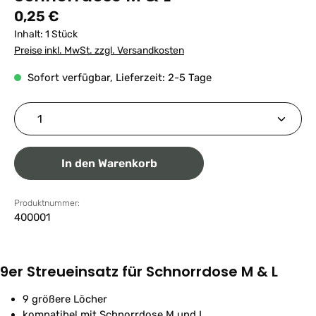
Regulärer Preis:
0,25 €
Inhalt:
1 Stück
Preise inkl. MwSt. zzgl. Versandkosten
Sofort verfügbar, Lieferzeit: 2-5 Tage
Produkt Anzahl: Gib den gewünschten Wert ein ode
In den Warenkorb
Produktnummer:
400001
9er Streueinsatz für Schnorrdose M & L
9 größere Löcher
kompatibel mit Schnorrdose M und L