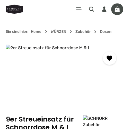
Zum Hauptinhalt springen
Waren
Sie sind hier:
Home
WÜRZEN
Zubehör
Dosen
Bildergalerie überspringen
9er Streueinsatz für
Schnorrdose M & L