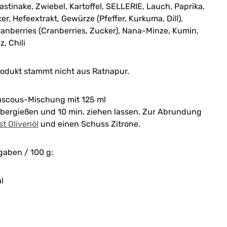
stinake, Zwiebel, Kartoffel, SELLERIE, Lauch, Paprika,
er, Hefeextrakt, Gewürze (Pfeffer, Kurkuma, Dill),
ranberries (Cranberries, Zucker), Nana-Minze, Kumin,
, Chili
rodukt stammt nicht aus Ratnapur.
uscous-Mischung mit 125 ml
bergießen und 10 min. ziehen lassen. Zur Abrundung
t Olivenöl
und einen Schuss Zitrone.
gaben / 100 g:
l