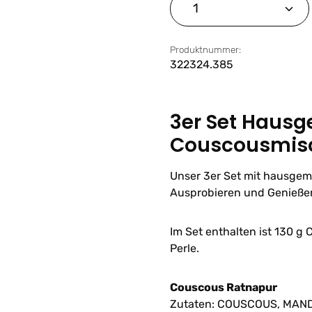
Produkt Anzahl: G
Produktnummer:
322324.385
3er Set Haus
Couscousmisc
Unser 3er Set mit hausge
Ausprobieren und Genießen
Im Set enthalten ist 130 g
Perle.
Couscous Ratnapur
Zutaten: COUSCOUS, MANDEL