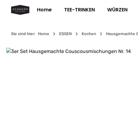
m Hauptinhalt springen
Zur Suche springen
Zur Hauptnavigation springen
Home
TEE-TRINKEN
WÜRZEN
Sie sind hier:
Home
ESSEN
Kochen
Hausgemachte G
Bildergalerie überspringen