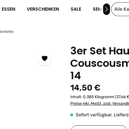
ESSEN
VERSCHENKEN
SALE
SEMINARE
Alle K
erichte
3er Set H
Couscousm
14
Regulärer Preis:
14,50 €
Inhalt:
0.385 Kilogramm
(37,66 
Preise inkl. MwSt. zzgl. Versand
Sofort verfügbar, Lieferz