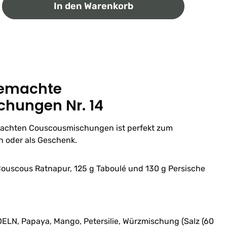
ib den gewünschten Wert ein oder benutz
In den Warenkorb
gemachte
hungen Nr. 14
machten Couscousmischungen ist perfekt zum
 oder als Geschenk.
 Couscous Ratnapur, 125 g Taboulé und 130 g Persische
N, Papaya, Mango, Petersilie, Würzmischung (Salz (60