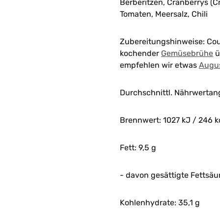
Berberitzen, Cranberrys (C
Tomaten, Meersalz, Chili
Zubereitungshinweise: Co
kochender
Gemüsebrühe
ü
empfehlen wir etwas
Augus
Durchschnittl. Nährwertan
Brennwert: 1027 kJ / 246 k
Fett: 9,5 g
- davon gesättigte Fettsäur
Kohlenhydrate: 35,1 g