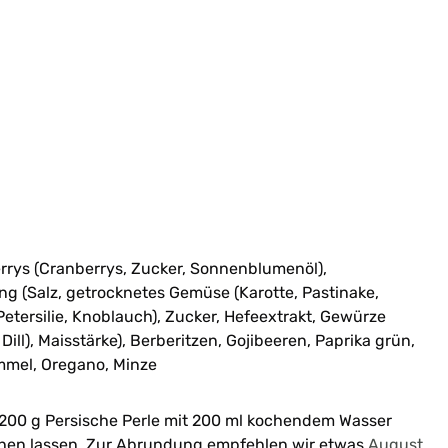
rrys (Cranberrys, Zucker, Sonnenblumenöl),
 (Salz, getrocknetes Gemüse (Karotte, Pastinake,
Petersilie, Knoblauch), Zucker, Hefeextrakt, Gewürze
ill), Maisstärke), Berberitzen, Gojibeeren, Paprika grün,
mmel, Oregano, Minze
200 g Persische Perle mit 200 ml kochendem Wasser
ehen lassen. Zur Abrundung empfehlen wir etwas
August