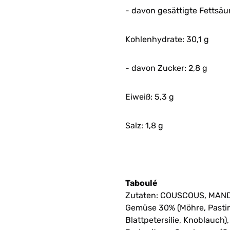
- davon gesättigte Fettsäur
Kohlenhydrate: 30,1 g
- davon Zucker: 2,8 g
Eiweiß: 5,3 g
Salz: 1,8 g
Taboulé
Zutaten: COUSCOUS, MANDEL
Gemüse 30% (Möhre, Pastina
Blattpetersilie, Knoblauch),