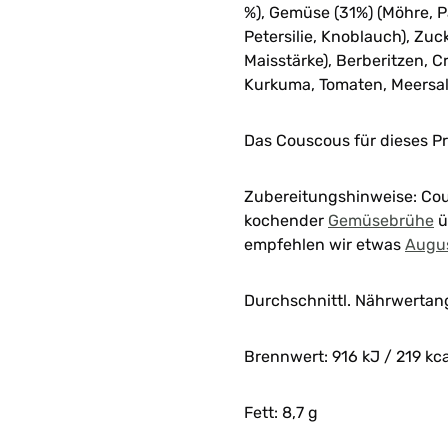
%), Gemüse (31%) (Möhre, Pa
Petersilie, Knoblauch), Zuck
Maisstärke), Berberitzen, C
Kurkuma, Tomaten, Meersalz
Das Couscous für dieses P
Zubereitungshinweise: Co
kochender
Gemüsebrühe
ü
empfehlen wir etwas
Augus
Durchschnittl. Nährwertan
Brennwert: 916 kJ / 219 kca
Fett: 8,7 g