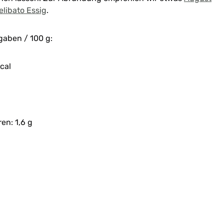
elibato Essig
.
gaben / 100 g:
cal
en: 1,6 g