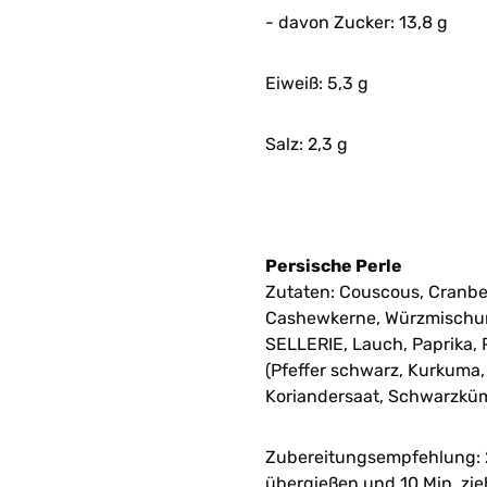
- davon Zucker: 13,8 g
Eiweiß: 5,3 g
Salz: 2,3 g
Persische Perle
Zutaten: Couscous, Cranbe
Cashewkerne, Würzmischung
SELLERIE, Lauch, Paprika, 
(Pfeffer schwarz, Kurkuma, D
Koriandersaat, Schwarzkü
Zubereitungsempfehlung: 
übergießen und 10 Min. zi