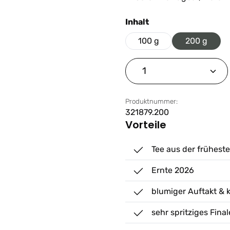
auswählen
Inhalt
100 g
200 g
Produkt Anzahl: G
Produktnummer:
321879.200
Vorteile
Tee aus der früheste
Ernte 2026
blumiger Auftakt & 
sehr spritziges Final