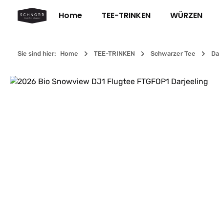
m Hauptinhalt springen
Zur Suche springen
Zur Hauptnavigation springen
Home
TEE-TRINKEN
WÜRZEN
Sie sind hier:
Home
TEE-TRINKEN
Schwarzer Tee
Da
Bildergalerie überspringen