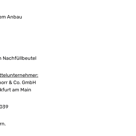
chem Anbau
n
n Nachfüllbeutel
ttelunternehmer:
orr & Co. GmbH
kfurt am Main
039
rn.