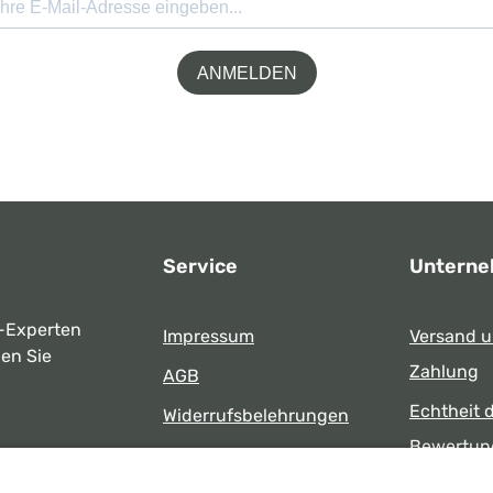
ANMELDEN
Service
Untern
-Experten
Impressum
Versand 
ben Sie
Zahlung
AGB
Echtheit 
Widerrufsbelehrungen
Bewertun
Datenschutz
uns
Öffnungsz