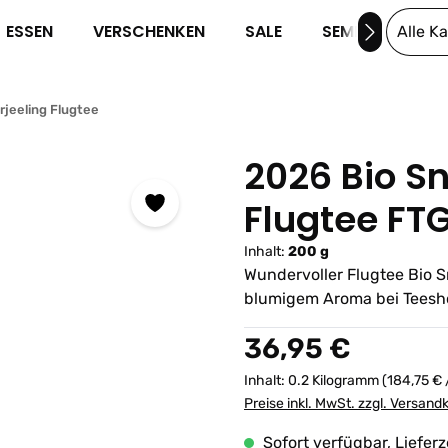
ESSEN
VERSCHENKEN
SALE
SEMINARE
Alle K
rjeeling Flugtee
2026 Bio S
Flugtee FT
Inhalt:
200 g
Wundervoller Flugtee Bio S
blumigem Aroma bei Teesho
Regulärer Preis:
36,95 €
Inhalt:
0.2 Kilogramm
(184,75 € 
Preise inkl. MwSt. zzgl. Versand
Sofort verfügbar, Lieferz