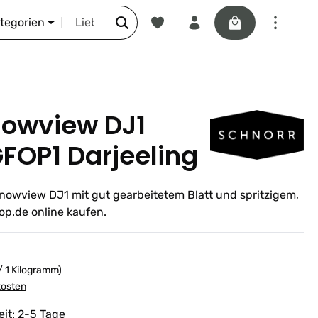
Du hast 0 Produkte auf dem Merkze
Warenkorb enthäl
DIE SCHNORR-STORY
ategorien
nowview DJ1
GFOP1 Darjeeling
nowview DJ1 mit gut gearbeitetem Blatt und spritzigem,
p.de online kaufen.
/ 1 Kilogramm)
kosten
eit: 2-5 Tage