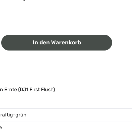
ib den gewünschten Wert ein oder benutz
In den Warenkorb
n Ernte (DJ1 First Flush)
kräftig-grün
e