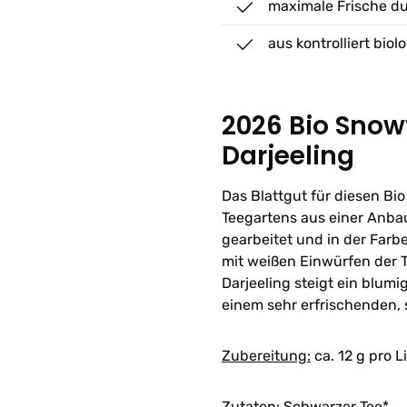
maximale Frische d
aus kontrolliert bi
2026 Bio Snow
Darjeeling
Das Blattgut für diesen B
Teegartens aus einer Anba
gearbeitet und in der Farb
mit weißen Einwürfen der T
Darjeeling steigt ein blumi
einem sehr erfrischenden, s
Zubereitung:
ca. 12 g pro L
Zutaten:
Schwarzer Tee*