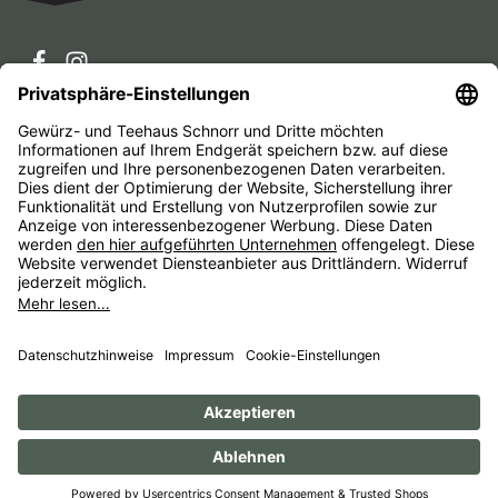
Service-Hotline
Service
Unternehmen
Alle Preise inkl. gesetzl. Mehrwertsteuer zzgl.
Versandkosten
und ggf. Nachnahmegebühren, wenn nicht
anders angegeben.
Impressum
AGB
Widerrufsbelehrungen
Datenschutz
Barrierefreiheit
© 1956 - 2026 Gewürz- und Teehaus Schnorr - with
by
HexaMain GmbH