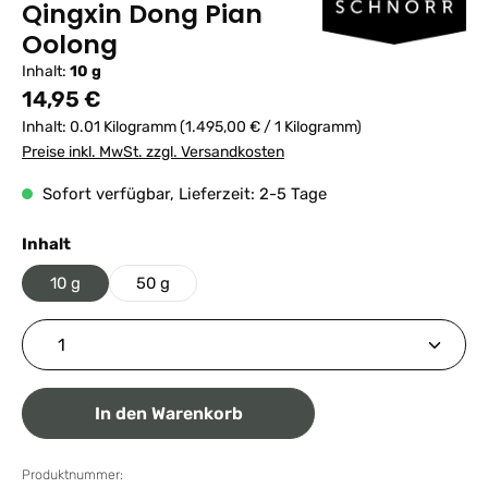
Qingxin Dong Pian
Oolong
Inhalt:
10 g
Regulärer Preis:
14,95 €
Inhalt:
0.01 Kilogramm
(1.495,00 € / 1 Kilogramm)
Preise inkl. MwSt. zzgl. Versandkosten
Sofort verfügbar, Lieferzeit: 2-5 Tage
auswählen
Inhalt
10 g
50 g
Produkt Anzahl: Gib den gewünschten Wert ein ode
In den Warenkorb
Produktnummer: