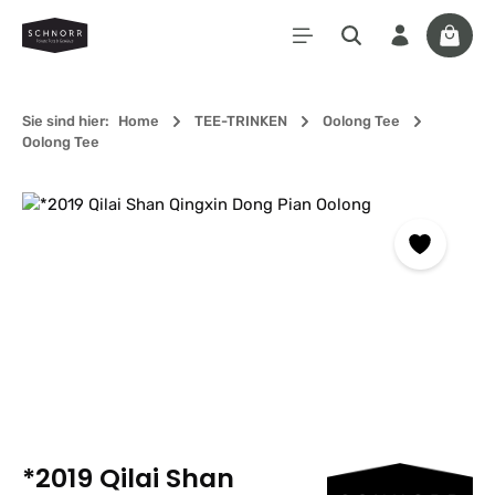
Zum Hauptinhalt springen
Waren
Sie sind hier:
Home
TEE-TRINKEN
Oolong Tee
Oolong Tee
Bildergalerie überspringen
*2019 Qilai Shan