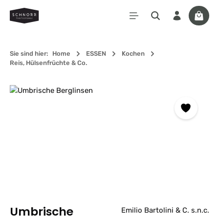
Zum Hauptinhalt springen
Waren
Sie sind hier:
Home
ESSEN
Kochen
Reis, Hülsenfrüchte & Co.
Bildergalerie überspringen
Umbrische
Emilio Bartolini & C. s.n.c.