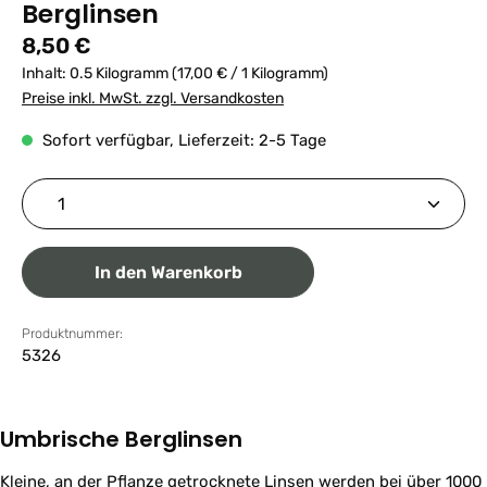
Berglinsen
Regulärer Preis:
8,50 €
Inhalt:
0.5 Kilogramm
(17,00 € / 1 Kilogramm)
Preise inkl. MwSt. zzgl. Versandkosten
Sofort verfügbar, Lieferzeit: 2-5 Tage
Produkt Anzahl: Gib den gewünschten Wert ein ode
In den Warenkorb
Produktnummer:
5326
Umbrische Berglinsen
Kleine, an der Pflanze getrocknete Linsen werden bei über 1000