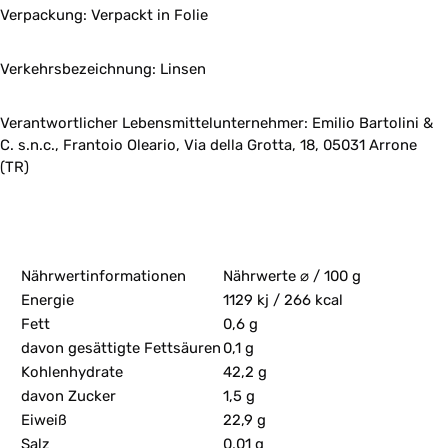
Verpackung: Verpackt in Folie
Verkehrsbezeichnung: Linsen
Verantwortlicher Lebensmittelunternehmer:
Emilio Bartolini &
C. s.n.c.,
Frantoio Oleario,
Via della Grotta, 18,
05031 Arrone
(TR)
Nährwertinformationen
Nährwerte ⌀ / 100 g
Energie
1129 kj / 266 kcal
Fett
0,6 g
davon gesättigte Fettsäuren
0,1 g
Kohlenhydrate
42,2 g
davon Zucker
1,5 g
Eiweiß
22,9 g
Salz
0,01 g