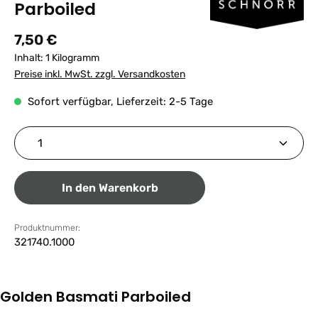
Parboiled
Regulärer Preis:
7,50 €
Inhalt:
1 Kilogramm
Preise inkl. MwSt. zzgl. Versandkosten
Sofort verfügbar, Lieferzeit: 2-5 Tage
Produkt Anzahl: Gib den gewünschten Wert ein ode
In den Warenkorb
Produktnummer:
321740.1000
Golden Basmati Parboiled