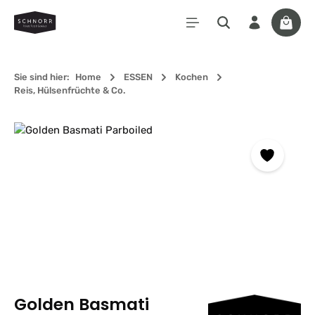
Zum Hauptinhalt springen
Waren
Sie sind hier:
Home
ESSEN
Kochen
Reis, Hülsenfrüchte & Co.
Bildergalerie überspringen
Golden Basmati