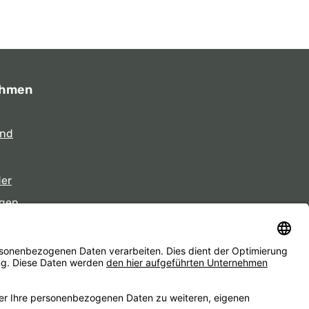
ehmen
und
der
gen
eiten