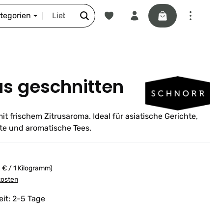
Du hast 0 Produkte auf dem Merkze
Warenkorb enthäl
DIE SCHNORR-STORY
ategorien
as geschnitten
t frischem Zitrusaroma. Ideal für asiatische Gerichte,
te und aromatische Tees.
 € / 1 Kilogramm)
kosten
eit: 2-5 Tage