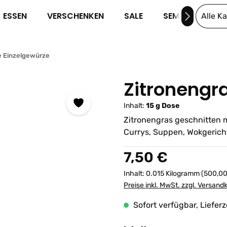
ESSEN
VERSCHENKEN
SALE
SEMINARE
Alle K
e Einzelgewürze
Zitronengr
Inhalt:
15 g Dose
Zitronengras geschnitten mi
Currys, Suppen, Wokgerich
Regulärer Preis:
7,50 €
Inhalt:
0.015 Kilogramm
(500,00
Preise inkl. MwSt. zzgl. Versand
Sofort verfügbar, Lieferz