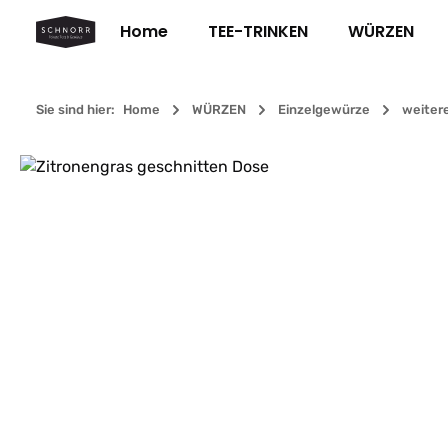
m Hauptinhalt springen
Zur Suche springen
Zur Hauptnavigation springen
Home
TEE-TRINKEN
WÜRZEN
Sie sind hier:
Home
WÜRZEN
Einzelgewürze
weiter
Bildergalerie überspringen