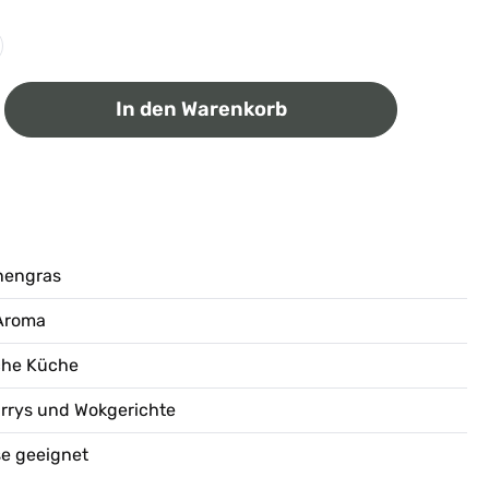
ib den gewünschten Wert ein oder benutz
In den Warenkorb
nengras
 Aroma
sche Küche
urrys und Wokgerichte
se geeignet