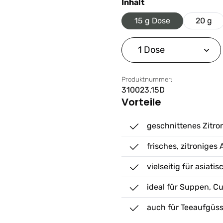
auswählen
Inhalt
15 g Dose
20 g
Produkt Anzahl: G
Produktnummer:
310023.15D
Vorteile
geschnittenes Zitro
frisches, zitroniges
vielseitig für asiati
ideal für Suppen, C
auch für Teeaufgüs