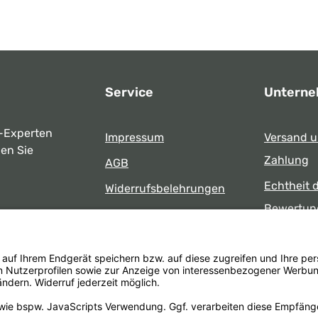
Service
Untern
-Experten
Impressum
Versand 
ben Sie
Zahlung
AGB
Echtheit 
Widerrufsbelehrungen
Bewertun
Datenschutz
uns
Öffnungsz
Barrierefreiheit
Laden
 17:00 Uhr