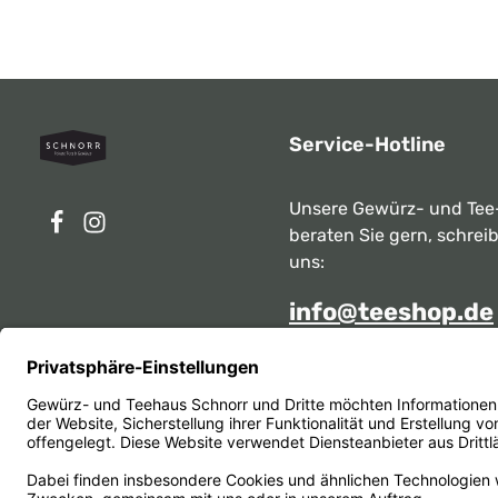
Service-Hotline
Unsere Gewürz- und Tee
beraten Sie gern, schrei
uns:
info@teeshop.de
Alternativ erreichen Sie 
telefonisch
Mo - Sa zwischen 10:00 -
unter:
069 284717