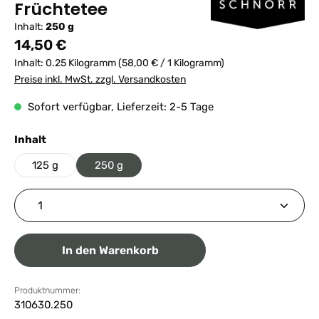
Früchtetee
Inhalt:
250 g
Regulärer Preis:
14,50 €
Inhalt:
0.25 Kilogramm
(58,00 € / 1 Kilogramm)
Preise inkl. MwSt. zzgl. Versandkosten
Sofort verfügbar, Lieferzeit: 2-5 Tage
auswählen
Inhalt
125 g
250 g
Produkt Anzahl: Gib den gewünschten Wert ein ode
In den Warenkorb
Produktnummer:
310630.250