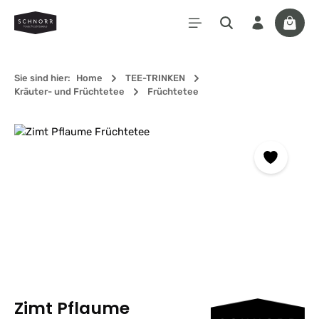
Zum Hauptinhalt springen
Waren
Sie sind hier:
Home
TEE-TRINKEN
Kräuter- und Früchtetee
Früchtetee
Bildergalerie überspringen
Zimt Pflaume