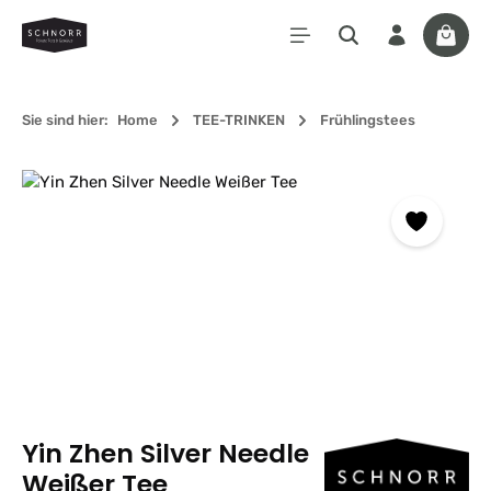
Zum Hauptinhalt springen
Waren
Sie sind hier:
Home
TEE-TRINKEN
Frühlingstees
Bildergalerie überspringen
Yin Zhen Silver Needle
Weißer Tee