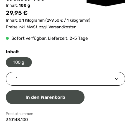
Inhalt:
100 g
Regulärer Preis:
29,95 €
Inhalt:
0.1 Kilogramm
(299,50 € / 1 Kilogramm)
Preise inkl. MwSt. zzgl. Versandkosten
Sofort verfügbar, Lieferzeit: 2-5 Tage
auswählen
Inhalt
100 g
Produkt Anzahl: Gib den gewünschten Wert ein ode
In den Warenkorb
Produktnummer:
310148.100