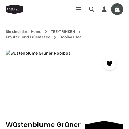
Zum Hauptinhalt springen
Waren
Sie sind hier:
Home
TEE-TRINKEN
Kräuter- und Früchtetee
Rooibos Tee
Bildergalerie überspringen
Wüstenblume Grüner