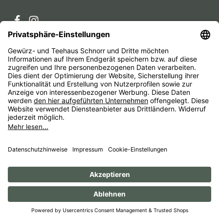
Service-Hotline
Service
Unternehmen
Alle Preise inkl. gesetzl. Mehrwertsteuer zzgl.
Versandkosten
und ggf. Nachnahmegebühren, wenn nicht
anders angegeben.
Impressum
AGB
Widerrufsbelehrungen
Datenschutz
Barrierefreiheit
© 1956 - 2026 Gewürz- und Teehaus Schnorr - with
by
HexaMain GmbH