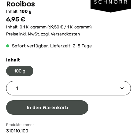
Rooibos
Inhalt:
100 g
Regulärer Preis:
6,95 €
Inhalt:
0.1 Kilogramm
(69,50 € / 1 Kilogramm)
Preise inkl. MwSt. zzgl. Versandkosten
Sofort verfügbar, Lieferzeit: 2-5 Tage
auswählen
Inhalt
100 g
Produkt Anzahl: Gib den gewünschten Wert ein ode
In den Warenkorb
Produktnummer:
310110.100