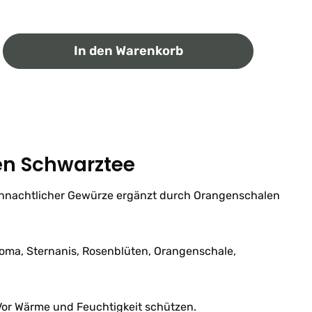
ib den gewünschten Wert ein oder benutz
In den Warenkorb
n Schwarztee
ihnachtlicher Gewürze ergänzt durch Orangenschalen
roma, Sternanis, Rosenblüten, Orangenschale,
or Wärme und Feuchtigkeit schützen.