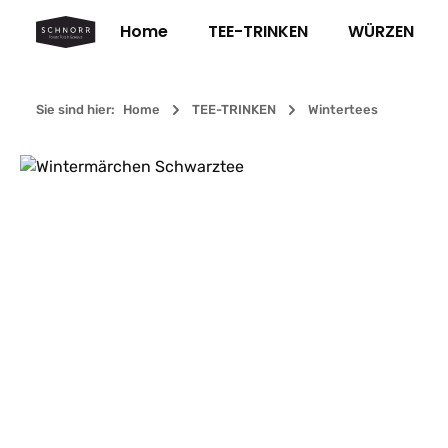
m Hauptinhalt springen
Zur Suche springen
Zur Hauptnavigation springen
Home
TEE-TRINKEN
WÜRZEN
Sie sind hier:
Home
TEE-TRINKEN
Wintertees
Bildergalerie überspringen