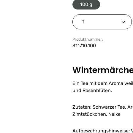
100 g
Produkt Anzahl: G
Produktnummer:
311710.100
Wintermärche
Ein Tee mit dem Aroma we
und Rosenblüten.
Zutaten: Schwarzer Tee, A
Zimtstückchen, Nelke
Aufbewahrungshinweise: V