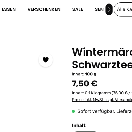
ESSEN
VERSCHENKEN
SALE
SEMINARE
Alle K
Wintermär
Schwarzte
Inhalt:
100 g
Regulärer Preis:
7,50 €
Inhalt:
0.1 Kilogramm
(75,00 € /
Preise inkl. MwSt. zzgl. Versand
Sofort verfügbar, Lieferz
auswählen
Inhalt