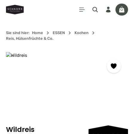
Zum Hauptinhalt springen
Waren
Sie sind hier:
Home
ESSEN
Kochen
Reis, Hülsenfrüchte & Co.
Bildergalerie überspringen
Wildreis