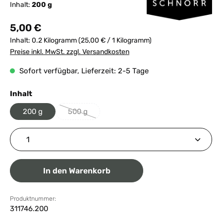
Inhalt:
200 g
Regulärer Preis:
5,00 €
Inhalt:
0.2 Kilogramm
(25,00 € / 1 Kilogramm)
Preise inkl. MwSt. zzgl. Versandkosten
Sofort verfügbar, Lieferzeit: 2-5 Tage
auswählen
Inhalt
200 g
500 g
(Diese Option ist zurzeit nicht verfügbar.)
Produkt Anzahl: Gib den gewünschten Wert ein ode
In den Warenkorb
Produktnummer:
311746.200