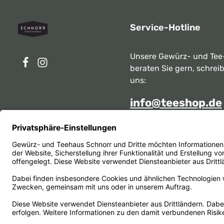
Service-Hotline
Unsere Gewürz- und Tee
beraten Sie gern, schrei
uns:
info@teeshop.de
Alternativ erreichen Sie 
telefonisch
Mo - Sa zwischen 10:00 -
unter:
069 284717
Oder über unser
Kontakt