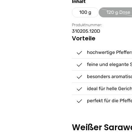
auswählen
Inhalt
100 g
120 g Dose
(Diese 
Produktnummer:
310205.120D
Vorteile
hochwertige Pfeffer
feine und elegante 
besonders aromatis
ideal für helle Geric
perfekt für die Pfef
Weißer Sarawa