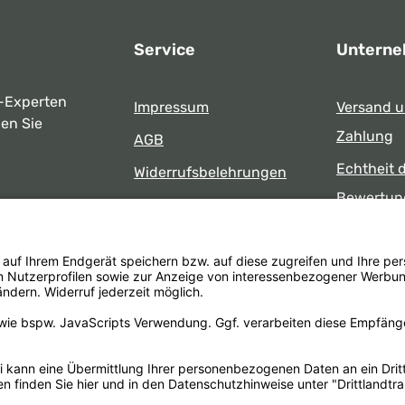
Service
Untern
-Experten
Impressum
Versand 
ben Sie
Zahlung
AGB
Echtheit 
Widerrufsbelehrungen
Bewertun
Datenschutz
uns
Öffnungsz
Barrierefreiheit
Laden
 17:00 Uhr
formular
.