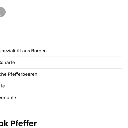
Option ist zurzeit nicht verfügbar.)
spezialität aus Borneo
Schärfe
che Pfefferbeeren
hte
fermühle
k Pfeffer