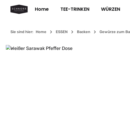
m Hauptinhalt springen
Zur Suche springen
Zur Hauptnavigation springen
Home
TEE-TRINKEN
WÜRZEN
Sie sind hier:
Home
ESSEN
Backen
Gewürze zum Ba
Bildergalerie überspringen