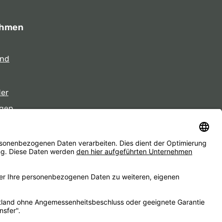
ehmen
und
der
gen
eiten