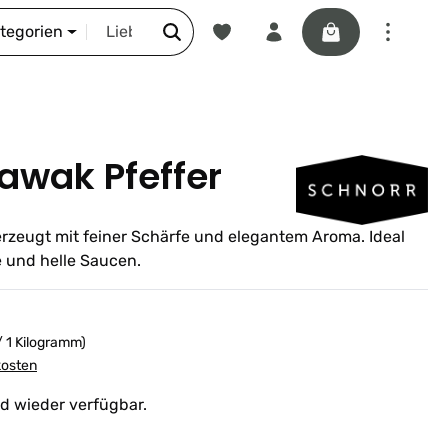
Du hast 0 Produkte auf dem Merkze
Warenkorb enthäl
DIE SCHNORR-STORY
ategorien
awak Pfeffer
rzeugt mit feiner Schärfe und elegantem Aroma. Ideal
e und helle Saucen.
 / 1 Kilogramm)
kosten
ld wieder verfügbar.