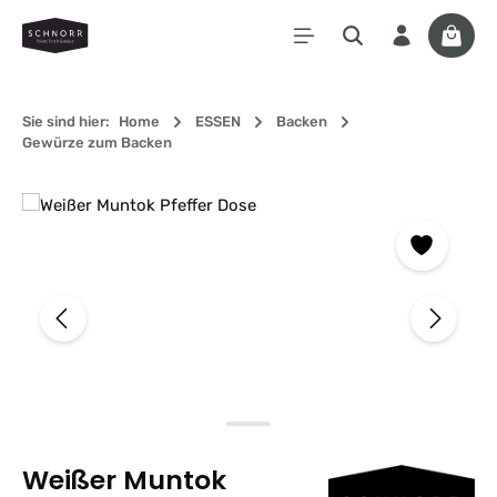
Zum Hauptinhalt springen
Waren
Sie sind hier:
Home
ESSEN
Backen
Gewürze zum Backen
Bildergalerie überspringen
Weißer Muntok