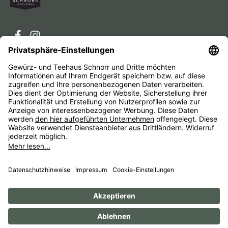
Service-Hotline
Service
Unternehmen
Alle Preise inkl. gesetzl. Mehrwertsteuer zzgl.
Versandkosten
und ggf. Nachnahmegebühren, wenn nicht
anders angegeben.
Impressum
AGB
Widerrufsbelehrungen
Datenschutz
Barrierefreiheit
© 1956 - 2026 Gewürz- und Teehaus Schnorr - with
by