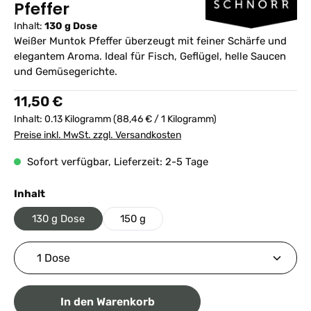
Pfeffer
Inhalt:
130 g Dose
Weißer Muntok Pfeffer überzeugt mit feiner Schärfe und
elegantem Aroma. Ideal für Fisch, Geflügel, helle Saucen
und Gemüsegerichte.
Regulärer Preis:
11,50 €
Inhalt:
0.13 Kilogramm
(88,46 € / 1 Kilogramm)
Preise inkl. MwSt. zzgl. Versandkosten
Sofort verfügbar, Lieferzeit: 2-5 Tage
auswählen
Inhalt
130 g Dose
150 g
Produkt Anzahl: Gib den gewünschten Wert ein ode
In den Warenkorb