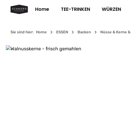
m Hauptinhalt springen
Zur Suche springen
Zur Hauptnavigation springen
Home
TEE-TRINKEN
WÜRZEN
Sie sind hier:
Home
ESSEN
Backen
Nüsse & Kerne 
Bildergalerie überspringen