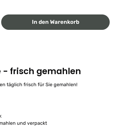
ib den gewünschten Wert ein oder benutz
In den Warenkorb
 - frisch gemahlen
 täglich frisch für Sie gemahlen!
k
emahlen und verpackt