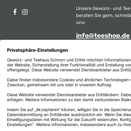
Unsere Gewürz- und Tee
beraten Sie gern, schrei
uns:
info@teeshop.de
Alternativ erreichen Sie 
telefonisch
Mo - Sa zwischen 10:00 -
unter:
069 284717
Oder über unser
Kontakt
Vertrag widerrufen