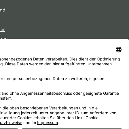
und
der
gen
eiten