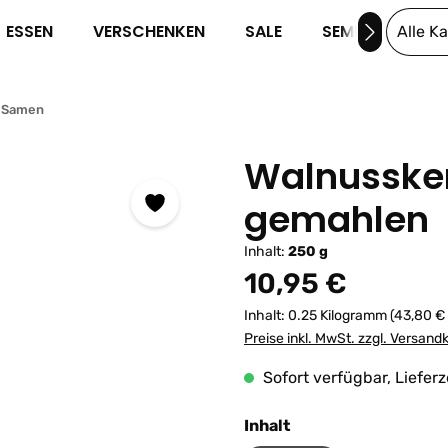
ESSEN
VERSCHENKEN
SALE
SEMINARE
Alle K
& Samen
Walnussker
gemahlen
Inhalt:
250 g
Regulärer Preis:
10,95 €
Inhalt:
0.25 Kilogramm
(43,80 € 
Preise inkl. MwSt. zzgl. Versand
Sofort verfügbar, Lieferz
auswählen
Inhalt