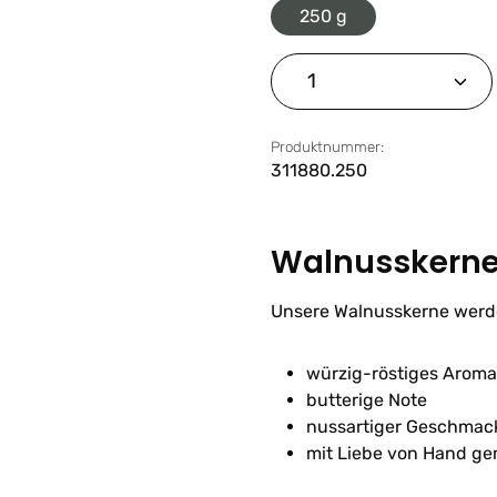
250 g
Produkt Anzahl: G
Produktnummer:
311880.250
Walnusskerne
Unsere Walnusskerne werden
würzig-röstiges Aroma
butterige Note
nussartiger Geschmac
mit Liebe von Hand g