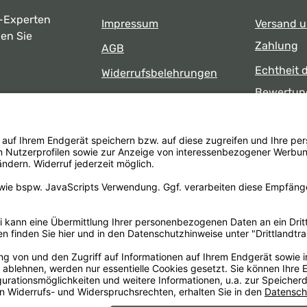
-Experten
Impressum
Versand 
ben Sie
Zahlung
AGB
Echtheit 
Widerrufsbelehrungen
Bewertun
Datenschutz
uns
Öffnungsz
Barrierefreiheit
Laden
 17:00 Uhr
formular
.