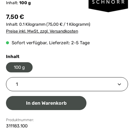
Inhalt:
100 g
Regulärer Preis:
7,50 €
Inhalt:
0.1 Kilogramm
(75,00 € / 1 Kilogramm)
Preise inkl. MwSt. zzgl. Versandkosten
Sofort verfügbar, Lieferzeit: 2-5 Tage
auswählen
Inhalt
100 g
Produkt Anzahl: Gib den gewünschten Wert ein ode
In den Warenkorb
Produktnummer:
311183.100