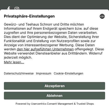
Service-Hotline
Service
Unternehmen
Alle Preise inkl. gesetzl. Mehrwertsteuer zzgl.
Versandkosten
und ggf. Nachnahmegebühren, wenn nicht
anders angegeben.
Impressum
AGB
Widerrufsbelehrungen
Datenschutz
Barrierefreiheit
© 1956 - 2026 Gewürz- und Teehaus Schnorr - with
by
HexaMain GmbH