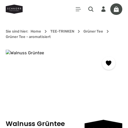
Zum Hauptinhalt springen
Waren
Sie sind hier:
Home
TEE-TRINKEN
Grüner Tee
Grüner Tee - aromatisiert
Bildergalerie überspringen
Walnuss Grüntee