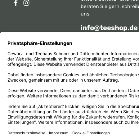
beraten Sie gern, schrei
uns:
info@teeshop.de
Alternativ erreichen Sie 
telefonisch
Mo - Sa zwischen 10:00 -
unter:
069 284717
Oder über unser
Kontakt
Vertrag widerrufen