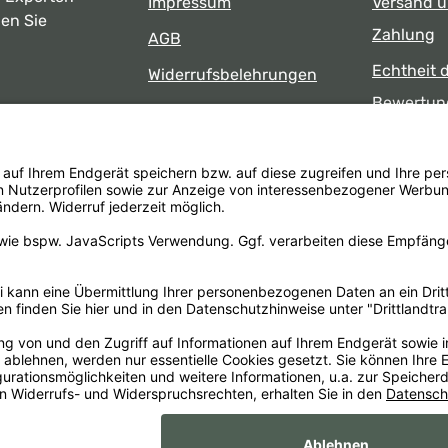
Impressum
Versand 
ben Sie
Zahlung
AGB
Echtheit 
Widerrufsbelehrungen
Bewertun
Datenschutz
uns
Öffnungsz
Barrierefreiheit
Laden
 17:00 Uhr
formular
.
Alle Preise inkl. gesetzl. Mehrwertsteuer zzgl.
Versandkosten
un