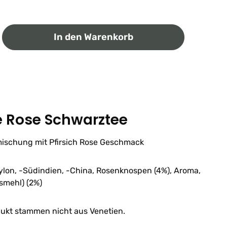
ib den gewünschten Wert ein oder benutz
In den Warenkorb
e Rose Schwarztee
ischung mit Pfirsich Rose Geschmack
ylon, -Südindien, -China, Rosenknospen (4%), Aroma,
ismehl) (2%)
dukt stammen nicht aus Venetien.