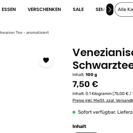
ESSEN
VERSCHENKEN
SALE
SEMINARE
Alle K
hwarzer Tee - aromatisiert
Venezianis
Schwarzte
Inhalt:
100 g
Regulärer Preis:
7,50 €
Inhalt:
0.1 Kilogramm
(75,00 € /
Preise inkl. MwSt. zzgl. Versand
Sofort verfügbar, Lieferz
auswählen
Inhalt