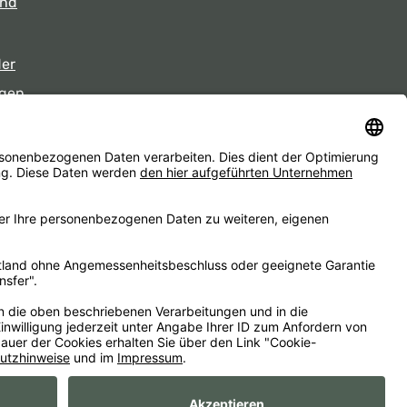
und
der
gen
eiten
d ggf. Nachnahmegebühren, wenn nicht anders angegeben.