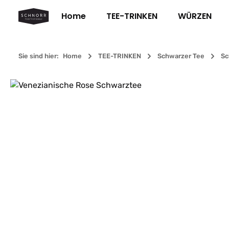
m Hauptinhalt springen
Zur Suche springen
Zur Hauptnavigation springen
Home
TEE-TRINKEN
WÜRZEN
Sie sind hier:
Home
TEE-TRINKEN
Schwarzer Tee
Sc
Bildergalerie überspringen