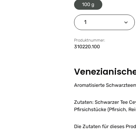
100 g
Produkt Anzahl: G
Produktnummer:
310220.100
Venezianisch
Aromatisierte Schwarzteem
Zutaten: Schwarzer Tee Ce
Pfirsichstücke (Pfirsich, Re
Die Zutaten für dieses Pro