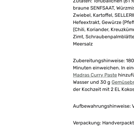
Zutaten: Tofubällchen (61 
braune SENFSAAT, Würzmisc
Zwiebel, Kartoffel, SELLERI
Hefeextrakt, Gewürze (Pfeff
(Chili, Koriander, Kreuzküm
Zimt, Schraubenpalmblätter
Meersalz
Zubereitungshinweise: 180
Minuten einweichen. In ein
Madras Curry Paste
hinzuf
Wasser und 30 g
Gemüseb
der Kochzeit mit 2 EL Kok
Aufbewahrungshinweise: V
Verpackung: Handverpackt 