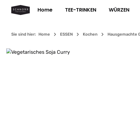
m Hauptinhalt springen
Zur Suche springen
Zur Hauptnavigation springen
Home
TEE-TRINKEN
WÜRZEN
Sie sind hier:
Home
ESSEN
Kochen
Hausgemachte G
Bildergalerie überspringen