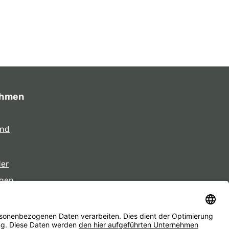
ehmen
und
der
gen
eiten