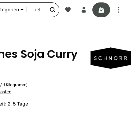
Du hast 0 Produkte auf dem Merkze
Warenkorb enthäl
DIE SCHNORR-STORY
ategorien
hes Soja Curry
 / 1 Kilogramm)
kosten
eit: 2-5 Tage