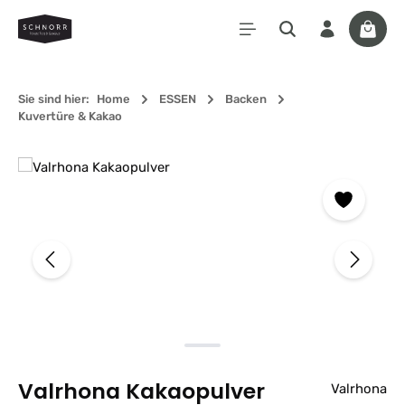
Zum Hauptinhalt springen
Waren
Sie sind hier:
Home
ESSEN
Backen
Kuvertüre & Kakao
Bildergalerie überspringen
Valrhona Kakaopulver
Valrhona