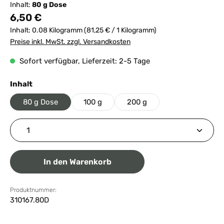
Inhalt:
80 g Dose
Regulärer Preis:
6,50 €
Inhalt:
0.08 Kilogramm
(81,25 € / 1 Kilogramm)
Preise inkl. MwSt. zzgl. Versandkosten
Sofort verfügbar, Lieferzeit: 2-5 Tage
auswählen
Inhalt
80 g Dose
100 g
200 g
Produkt Anzahl: Gib den gewünschten Wert ein ode
In den Warenkorb
Produktnummer:
310167.80D