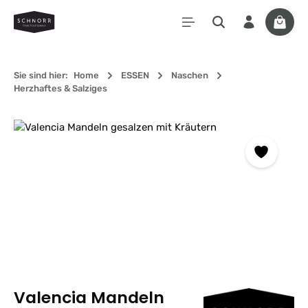
Zum Hauptinhalt springen
Waren
Sie sind hier:
Home
ESSEN
Naschen
Herzhaftes & Salziges
Bildergalerie überspringen
Valencia Mandeln