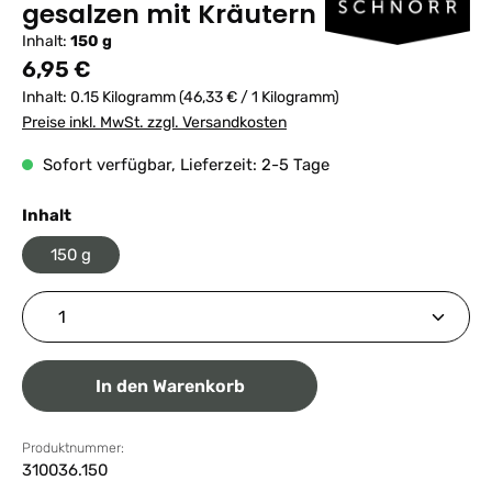
gesalzen mit Kräutern
Inhalt:
150 g
Regulärer Preis:
6,95 €
Inhalt:
0.15 Kilogramm
(46,33 € / 1 Kilogramm)
Preise inkl. MwSt. zzgl. Versandkosten
Sofort verfügbar, Lieferzeit: 2-5 Tage
auswählen
Inhalt
150 g
Produkt Anzahl: Gib den gewünschten Wert ein ode
In den Warenkorb
Produktnummer:
310036.150