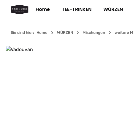
m Hauptinhalt springen
Zur Suche springen
Zur Hauptnavigation springen
Home
TEE-TRINKEN
WÜRZEN
Sie sind hier:
Home
WÜRZEN
Mischungen
weitere 
Bildergalerie überspringen