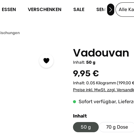
ESSEN
VERSCHENKEN
SALE
SEMINARE
Alle K
Mischungen
Vadouvan
Inhalt:
50 g
Regulärer Preis:
9,95 €
Inhalt:
0.05 Kilogramm
(199,00 
Preise inkl. MwSt. zzgl. Versand
Sofort verfügbar, Lieferz
auswählen
Inhalt
50 g
70 g Dose