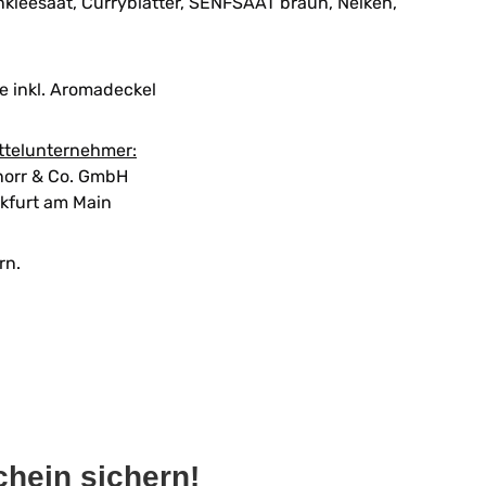
leesaat, Curryblätter, SENFSAAT braun, Nelken,
e inkl. Aromadeckel
ttelunternehmer:
orr & Co. GmbH
kfurt am Main
rn.
hein sichern!