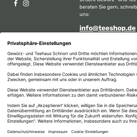
beraten Sie gern, schrei
uns:
info@teeshop.de
Alternativ erreichen Sie 
telefonisch
Mo - Sa zwischen 10:00 -
unter:
069 284717
Oder über unser
Kontakt
Vertrag widerrufen