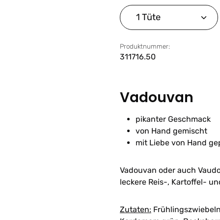
Produkt Anzahl: G
Produktnummer:
311716.50
Vadouvan
pikanter Geschmack
von Hand gemischt
mit Liebe von Hand ge
Vadouvan oder auch Vaudou
leckere Reis-, Kartoffel- u
Zutaten:
Frühlingszwiebeln