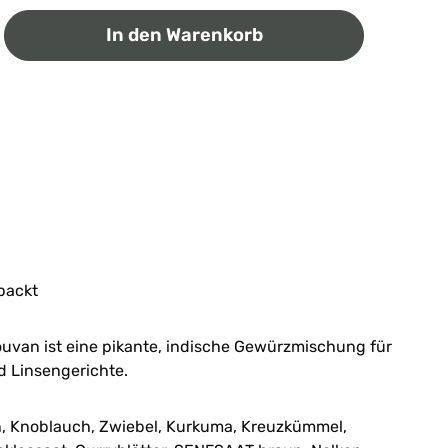
ib den gewünschten Wert ein oder benutz
In den Warenkorb
packt
van ist eine pikante, indische Gewürzmischung für
nd Linsengerichte.
, Knoblauch, Zwiebel, Kurkuma, Kreuzkümmel,