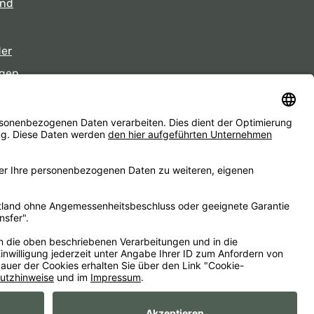
und
der
gen
eiten
d ggf. Nachnahmegebühren, wenn nicht anders angegeben.